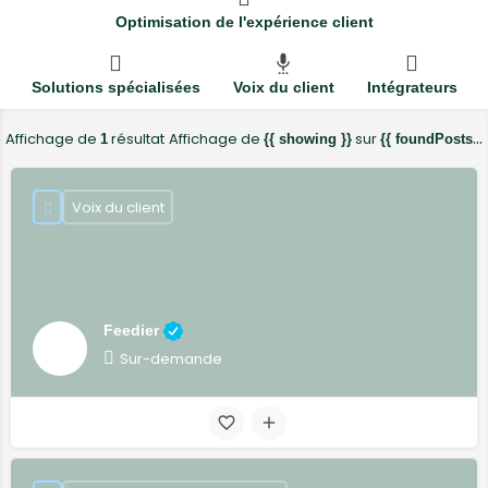
Optimisation de l'expérience client
Solutions spécialisées
Voix du client
Intégrateurs
Affichage de
résultat
Affichage de
sur
1
{{ showing }}
{{ foundPosts }}
Voix du client
Feedier
Sur-demande