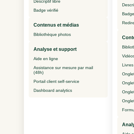
Descriptif libre
Descrip
Badge vérifié
Badge 
Redire
Contenus et médias
Bibliothèque photos
Cont
Biblio
Analyse et support
Vidéo
Aide en ligne
Livres
Assistance sur mesure par mail
(48h)
Onglet
Portail client self-service
Onglet
Dashboard analytics
Onglet
Onglet
Formul
Analy