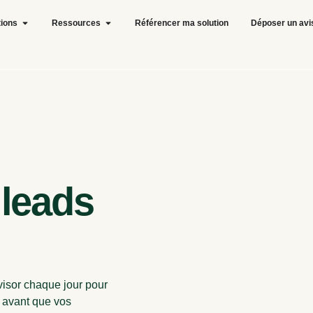
tions
Ressources
Référencer ma solution
Déposer un avi
 leads
visor chaque jour pour
e avant que vos