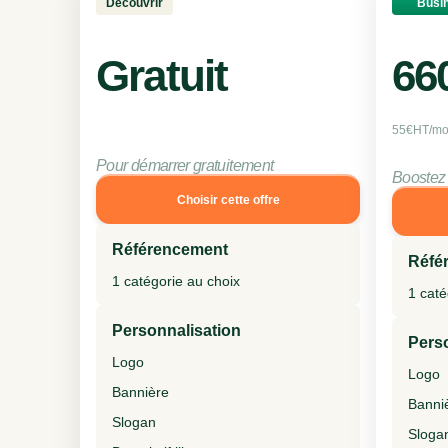
Découvrir
Busi
Gratuit
66
55€HT/mois
Pour démarrer gratuitement
Boostez v
Choisir cette offre
Référencement
Réfé
1 catégorie au choix
1 caté
Personnalisation
Pers
Logo
Logo
Bannière
Banni
Slogan
Sloga