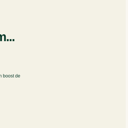
...
n boost de