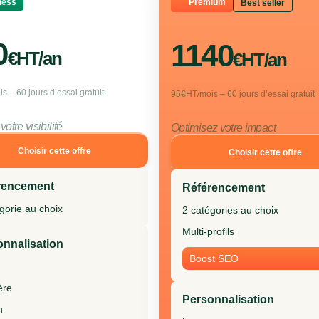
ness
Premium
Best seller
0
1140
€HT/an
€HT/an
 – 60 jours d’essai gratuit
95€HT/mois – 60 jours d’essai gratuit
otre visibilité
Optimisez votre impact
Choisir cette offre
Choisir cette offre
rencement
Référencement
gorie au choix
2 catégories au choix
Multi-profils
onnalisation
Boost SEO
ère
Personnalisation
n