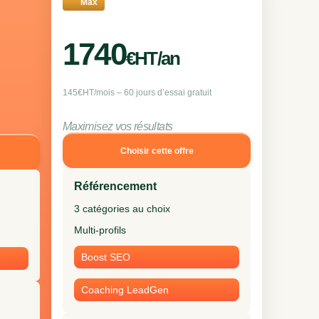
Max
1740
€HT/an
145€HT/mois – 60 jours d’essai gratuit
Maximisez vos résultats
Choisir cette offre
Référencement
3 catégories au choix
Multi-profils
Boost SEO
Coaching LeadGen