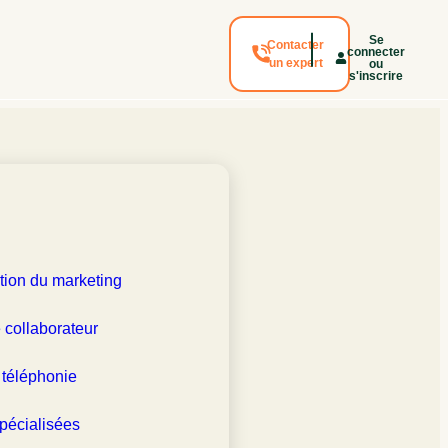
Se
Contacter
connecter
un expert
ou
s'inscrire
visor
tion du marketing
n
 collaborateur
er l'accès aux
 téléphonie
ons d'expérience
pécialisées