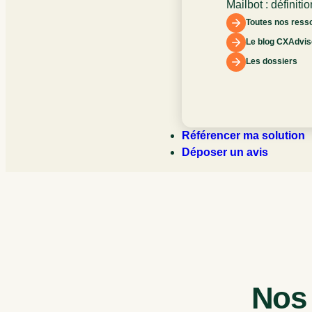
Mailbot : définitio
fonctionnement e
Toutes nos ress
l’expérience clien
Le blog CXAdvis
Les dossiers
Référencer ma solution
Déposer un avis
Nos 