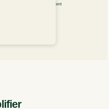
s pour améliorer l’expérience client
 sans apporteur commissionné.
X Advisor
ifier