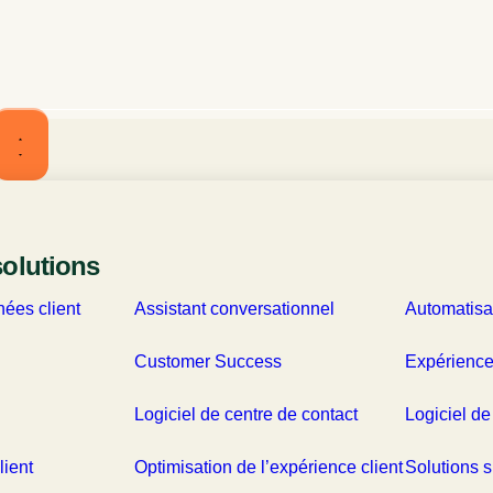
solutions
on et Missions de CX Ad
ées client
Assistant conversationnel
Automatisa
Notre Visio
Customer Success
Expérience
Facilit
Logiciel de centre de contact
Logiciel de
soluti
lient
Optimisation de l’expérience client
client
Solutions s