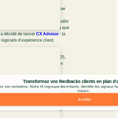
sor, nous sommes convaincus que
lient fait la différence pour les
ourtant connaître et choisir ses outils
lient est difficile. C’est pour cela que
a
décidé de lancer
CX Advisor
: la
 logiciels d’expérience client.
mpte aujourd’hui + de 500
de solutions d’expérience. En 2025,
férencé +300 logiciels de relation
abondance,CX Advisor crée le lien
Transformez vos feedbacks clients en plan d'a
fessionnels qui cherchent à améliorer
z vos verbatims. Notre IA regroupe les irritants, identifie les signaux fa
impact...
e client et les outils qui répondent à
.
Accéder
Marine Deck est simple : aider les
trouver et choisir leurs solutions