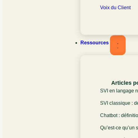
Voix du Client
Ressources
Articles p
SVI en langage na
définition et rôle
SVI classique : dé
l’expérience clien
fonctionnement et
Chatbot : définiti
expérience client
rôle dans l’expér
Qu’est-ce qu’un s
Définition et fon