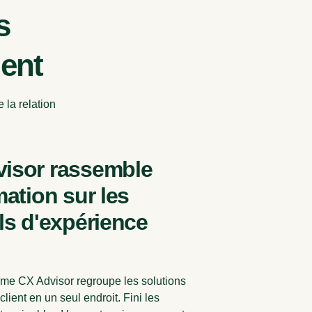
s
ient
 la relation
isor rassemble
mation sur les
els d'expérience
rme CX Advisor regroupe les solutions
lient en un seul endroit. Fini les