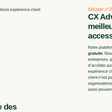
Mission n°3
CX Adv
meille
access
Notre platefo
gratuite
. No
entreprises, q
d’accéder aux
expérience cli
client n’est 
organisations
aussi peuvent
e des