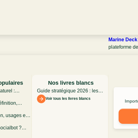
Chez CX Advi
l’expérience c
entreprises. P
d’expérience c
Marine Deck
plateforme de
Le marché co
fournisseurs 
nous avons ré
client.
opulaires
Nos livres blancs
turel :
Guide stratégique 2026 : les
Face à cette 
 dans
assistants conversationnels
Voir tous les livres blancs
entre les pro
Importe
finition,
t
leur expérienc
 limites en
on, usages et
leurs besoins
ience client
ocialbot ?
La vision de 
ctionnement
entreprises à 