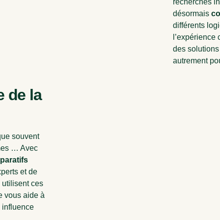
recherches in
désormais
co
différents log
l’expérience 
des solutions
autrement pour
 de la
ue souvent
ymes … Avec
aratifs
perts et de
 utilisent ces
e vous aide à
 influence