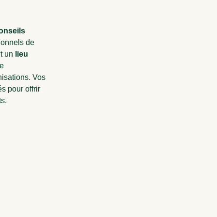
onseils
sionnels de
nt un
lieu
ce
nisations. Vos
s pour offrir
ts.