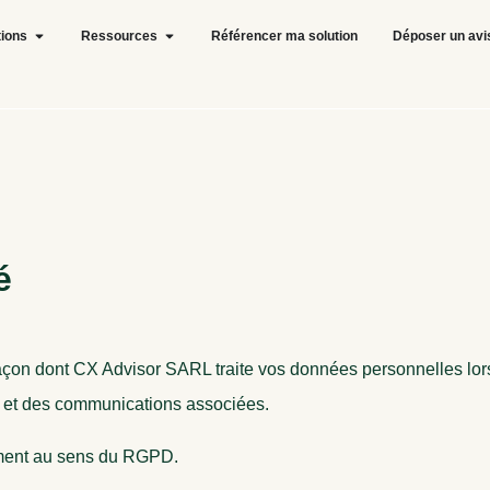
tions
Ressources
Référencer ma solution
Déposer un avi
é
 façon dont CX Advisor SARL traite vos données personnelles lors 
) et des communications associées.
tement au sens du RGPD.