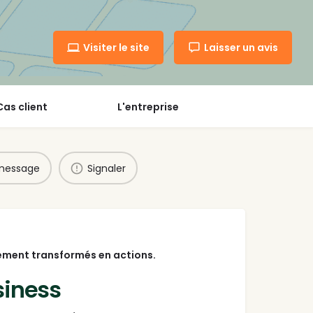
Visiter le site
Laisser un avis
Cas client
L'entreprise
 message
Signaler
arement transformés en actions.
siness