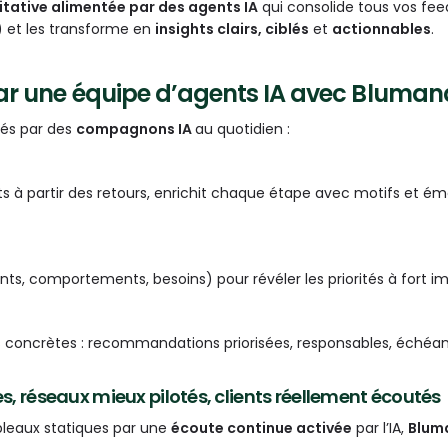
itative alimentée par des agents IA
qui consolide tous vos feed
t) et les transforme en
insights clairs, ciblés
et
actionnables
.
e par une équipe d’agents IA avec Bluman
ivés par des
compagnons IA
au quotidien :
à partir des retours, enrichit chaque étape avec motifs et émot
ents, comportements, besoins) pour révéler les priorités à fort i
 concrètes : recommandations priorisées, responsables, échéance
es, réseaux mieux pilotés, clients réellement écoutés
bleaux statiques par une
écoute continue activée
par l’IA,
Blum