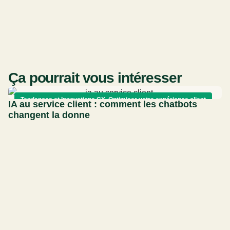
Ça pourrait vous intéresser
Tendances et Innovations CX
,
Optimiser votre expérience client
IA au service client : comment les chatbots
changent la donne
l