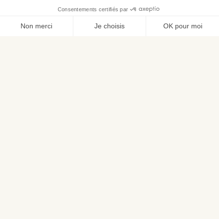
La plateforme de référence des solutions CX
Nous rejoindre
LA NEWSLETTER CX
Une fois par semaine, des témoignages, des contenus et des
conseils dans votre boite mail.