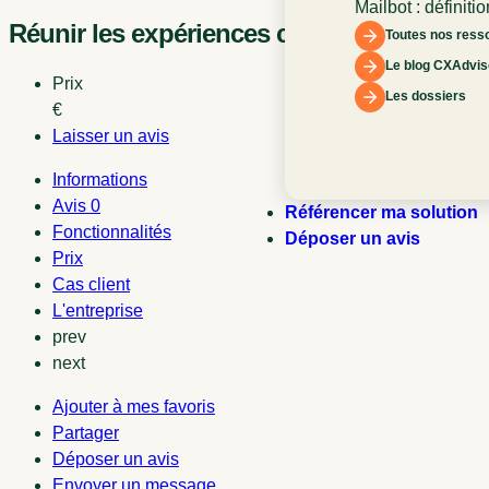
Mailbot : définitio
Réunir les expériences collaborateur et cl
fonctionnement e
Toutes nos ress
l’expérience clien
Le blog CXAdvis
Prix
Les dossiers
€
Laisser un avis
Informations
Avis
0
Référencer ma solution
Fonctionnalités
Déposer un avis
Prix
Cas client
L'entreprise
prev
next
Ajouter à mes favoris
Partager
Déposer un avis
Envoyer un message