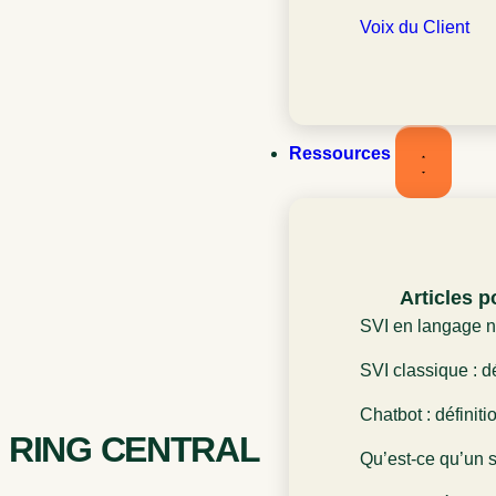
Voix du Client
Ressources
Articles p
SVI en langage na
définition et rôle
SVI classique : dé
l’expérience clien
fonctionnement et
Chatbot : définiti
expérience client
RING CENTRAL
rôle dans l’expér
Qu’est-ce qu’un s
Définition et fon