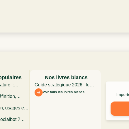
opulaires
Nos livres blancs
turel :
Guide stratégique 2026 : les
 dans
assistants conversationnels
Voir tous les livres blancs
Importe
finition,
t
 limites en
on, usages et
ience client
ocialbot ?
ctionnement