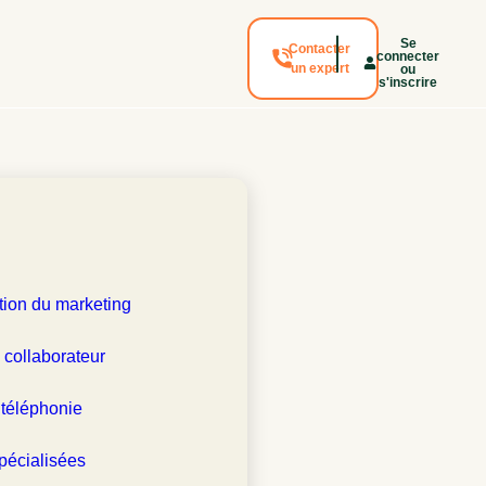
Se
Contacter
connecter
un expert
ou
s'inscrire
tion du marketing
 collaborateur
 téléphonie
pécialisées