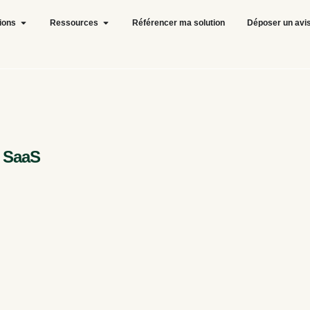
tions
Ressources
Référencer ma solution
Déposer un avi
s SaaS