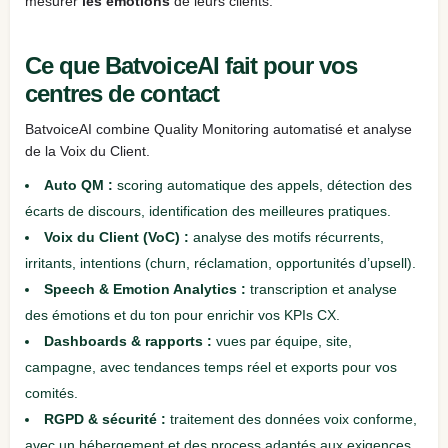
mesurer
les émotions
de leurs clients.
Ce que BatvoiceAI fait pour vos
centres de contact
BatvoiceAI combine Quality Monitoring automatisé et analyse
de la Voix du Client.
Auto QM :
scoring automatique des appels, détection des
écarts de discours, identification des meilleures pratiques.
Voix du Client (VoC) :
analyse des motifs récurrents,
irritants, intentions (churn, réclamation, opportunités d’upsell).
Speech & Emotion Analytics :
transcription et analyse
des émotions et du ton pour enrichir vos KPIs CX.
Dashboards & rapports :
vues par équipe, site,
campagne, avec tendances temps réel et exports pour vos
comités.
RGPD & sécurité :
traitement des données voix conforme,
avec un hébergement et des process adaptés aux exigences