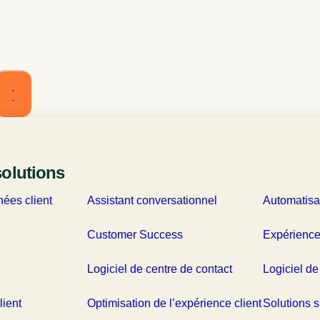
Les RDV démo CX
 en temps réel du service
solutions
ouvrez la solution LOG
ées client
Assistant conversationnel
Automatisa
Customer Success
Expérience
Logiciel de centre de contact
Logiciel de
lient
Optimisation de l’expérience client
Solutions s