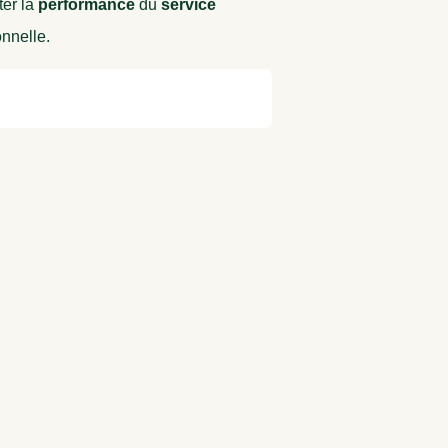
oter la
performance
du
service
onnelle.