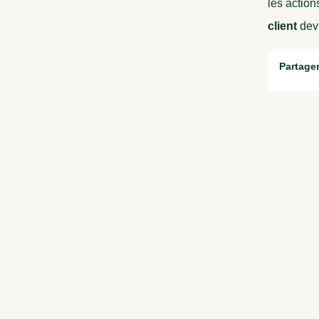
les action
client
devi
Partager