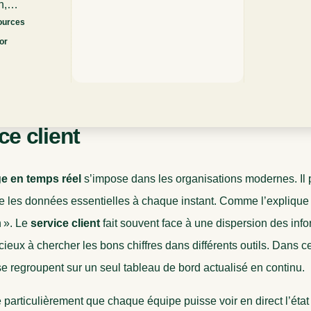
n,
t rôle dans
ources
t
or
uoi le pilotage en temps réel t
ce client
ge en temps réel
s’impose dans les organisations modernes. Il 
 les données essentielles à chaque instant. Comme l’explique J
n ». Le
service client
fait souvent face à une dispersion des inf
ieux à chercher les bons chiffres dans différents outils. Dans c
 regroupent sur un seul tableau de bord actualisé en continu.
 particulièrement que chaque équipe puisse voir en direct l’état 