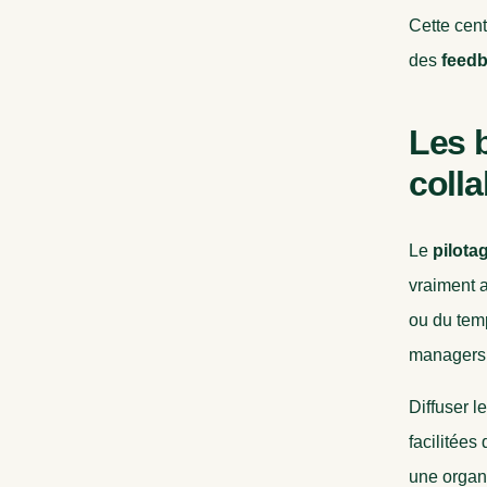
Cette cent
des
feedb
Les 
coll
Le
pilota
vraiment a
ou du temp
managers r
Diffuser l
facilitées
une organi