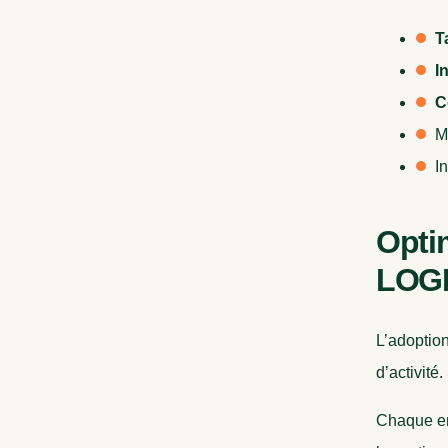
T
I
C
M
I
Optim
LOG
L’adoptio
d’activité
Chaque ent