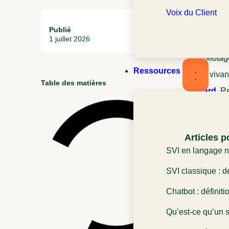
Voix du Client
Publié
1 juillet 2026
Le pilotag
Ressources
outil viva
Table des matières
Girard
, R
: wallboa
Articles p
SVI en langage na
définition et rôle
SVI classique : dé
l’expérience clien
fonctionnement et
Chatbot : définiti
expérience client
rôle dans l’expér
Qu’est-ce qu’un s
Définition et fon