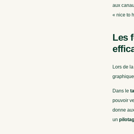
aux canaux
« nice to 
Les 
effic
Lors de la
graphique
Dans le
t
pouvoir ve
donne aux
un
pilota