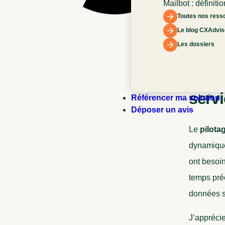
Mailbot : définitio
fonctionnement e
Toutes nos ress
l’expérience clien
Le blog CXAdvis
Les dossiers
Pourq
servi
Référencer ma solution
Déposer un avis
Le
pilota
dynamique
ont besoi
temps préc
données se
J’apprécie