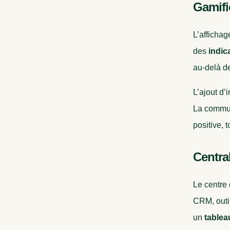
Gamifi
L’affichag
des
indic
au-delà de
L’ajout d’
La commun
positive, t
Centra
Le centre
CRM, outi
un
tablea