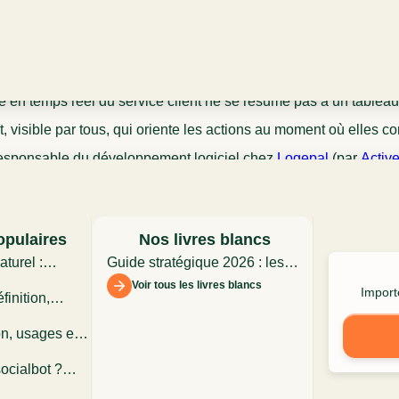
Article écrit par Marine Deck | Fondatrice de CX Advisor et du
podcast Le Client
e en temps réel du service client ne se résume pas à un tableau 
nt, visible par tous, qui oriente les actions au moment où elles c
esponsable du développement logiciel chez
Logepal
(par
Activ
rds personnalisés, dashboards managers, bandeaux agents en tél
opulaires
Nos livres blancs
turel :
Guide stratégique 2026 : les
 dans
assistants conversationnels
Voir tous les livres blancs
Importe
finition,
t
 limites en
on, usages et
ience client
ocialbot ?
ctionnement