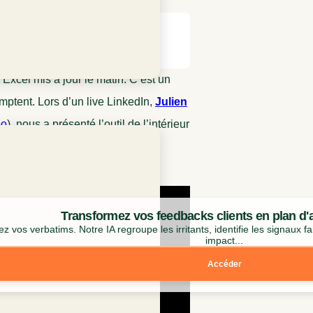
Excel mis à jour le matin. C’est un
omptent. Lors d’un live LinkedIn,
Julien
eo
) ,nous a présenté l’outil de l’intérieur
étravail et gamification.
Transformez vos feedbacks clients en plan d'a
z vos verbatims. Notre IA regroupe les irritants, identifie les signaux fa
impact...
Accéder