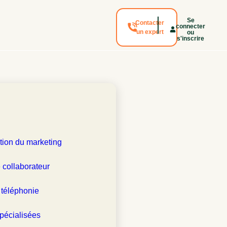
Se
Contacter
connecter
un expert
ou
s'inscrire
 client :
EPAL
tion du marketing
 collaborateur
 téléphonie
pécialisées