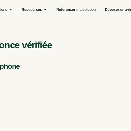
tions
Ressources
Référencer ma solution
Déposer un avi
nce vérifiée
éphone