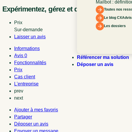
Mailbot : définitio
Expérimentez, gérez et déployez vos fonct
fonctionnement e
Toutes nos ress
l’expérience clien
Le blog CXAdvis
Prix
Les dossiers
Sur-demande
Laisser un avis
Informations
Avis
0
Référencer ma solution
Fonctionnalités
Déposer un avis
Prix
Cas client
L'entreprise
prev
next
Ajouter à mes favoris
Partager
Déposer un avis
Envoyer un message