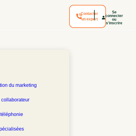
Se
Contacter
connecter
un expert
ou
s'inscrire
tion du marketing
 collaborateur
 téléphonie
pécialisées