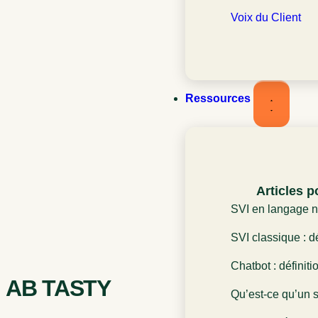
Voix du Client
Ressources
Articles p
SVI en langage na
définition et rôle
SVI classique : dé
l’expérience clien
fonctionnement et
Chatbot : définiti
expérience client
AB TASTY
rôle dans l’expér
Qu’est-ce qu’un s
Définition et fon