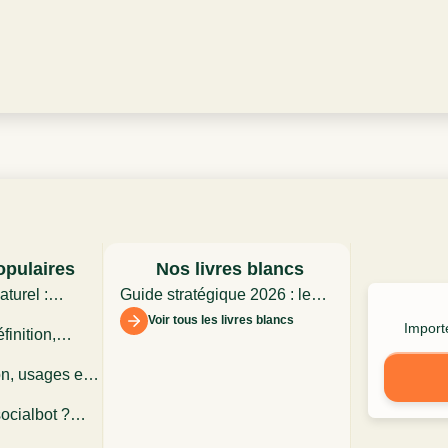
opulaires
Nos livres blancs
turel :
Guide stratégique 2026 : les
 dans
assistants conversationnels
Voir tous les livres blancs
Importe
finition,
t
 limites en
on, usages et
ience client
ocialbot ?
ctionnement