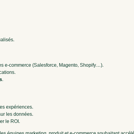
alisés.
es e-commerce (Salesforce, Magento, Shopify…).
cations.
s
.
des expériences.
sur les données.
er le ROI.
es équipes marketing, produit et e-commerce souhaitant accélérer