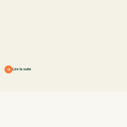
P
d
Lire la suite